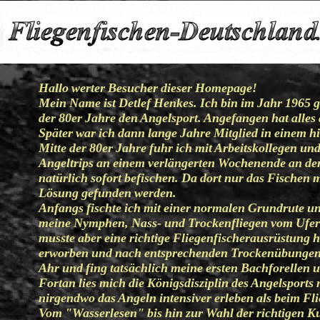
Hallo werter Besucher dieser Homepage!
Mein Name ist Detlef Henkes. Ich bin im Jahr 1965 g
der 80er Jahre den Angelsport. Angefangen hat alles
Später war ich dann lange Jahre Mitglied in einem 
Mitte der 80er Jahre fuhr ich mit Arbeitskollegen u
Angeltrips an einem verlängerten Wochenende an der
natürlich sofort befischen. Da dort nur das Fischen m
Lösung gefunden werden.
Anfangs fischte ich mit einer normalen Grundrute un
meine Nymphen, Nass- und Trockenfliegen vom Ufer 
musste aber eine richtige Fliegenfischerausrüstung 
erworben und nach entsprechenden Trockenübungen s
Ahr und fing tatsächlich meine ersten Bachforellen 
Fortan lies mich die Königsdisziplin des Angelsports
nirgendwo das Angeln intensiver
erleben als beim Fli
Vom "Wasserlesen" bis hin zur Wahl
der richtigen Ku