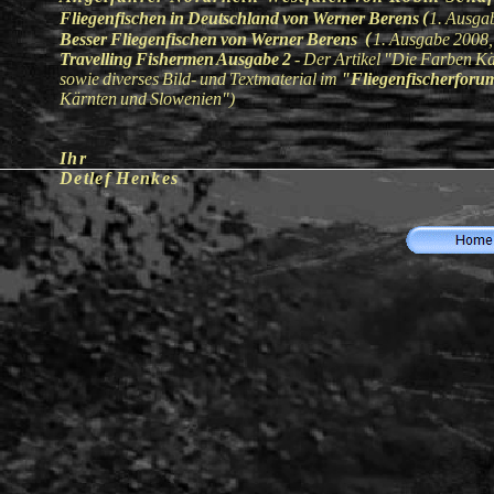
(
Fliegenfischen in Deutschland von Werner Berens
1. Ausga
(
Besser Fliegenfischen von Werner Berens
1. Ausgabe 2008
Travelling Fishermen Ausgabe 2
- Der Artikel "Die Farben K
sowie diverses Bild- und Textmaterial im
"Fliegenfischerforu
Kärnten und Slowenien")
Ihr
Detlef Henkes