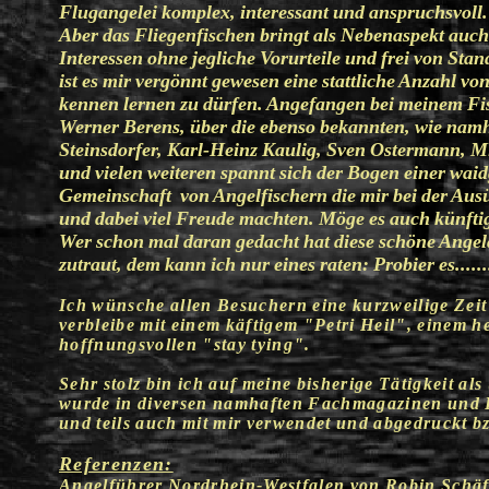
Flugangelei komplex, interessant und anspruchsvoll.
Aber das Fliegenfischen bringt als Nebenaspekt auc
Interessen ohne jegliche Vorurteile und frei von S
ist es mir vergönnt gewesen eine stattliche Anzahl v
kennen lernen zu dürfen. Angefangen bei meinem Fi
Werner Berens, über die ebenso bekannten, wie namh
Steinsdorfer, Karl-Heinz Kaulig, Sven Ostermann,
und vielen weiteren spannt sich der Bogen einer wa
Gemeinschaft von Angelfischern die mir bei der Aus
und dabei viel Freude machten. Möge es auch künftig
Wer schon mal daran gedacht hat diese schöne Angela
zutraut, dem kann ich nur eines raten: Probier es.......
Ich wünsche allen Besuchern eine kurzweilige Zei
verbleibe mit einem käftigem "Petri Heil", einem 
hoffnungsvollen "stay tying".
Sehr stolz bin ich auf meine bisherige Tätigkeit al
wurde in diversen namhaften Fachmagazinen und F
und teils auch mit mir verwendet und abgedruckt bz
Referenzen:
Angelführer Nordrhein-Westfalen von Robin Schäf