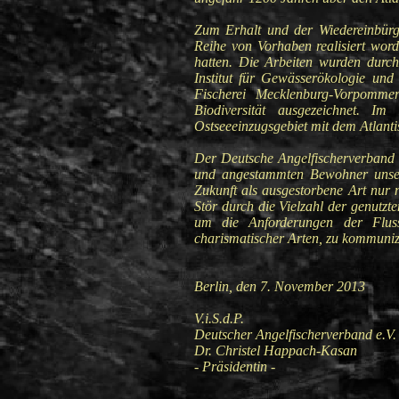
Zum Erhalt und der Wiedereinbürge
Reihe von Vorhaben realisiert wor
hatten. Die Arbeiten wurden durch
Institut für Gewässerökologie und
Fischerei Mecklenburg-Vorpomme
Biodiversität ausgezeichnet. I
Ostseeeinzugsgebiet mit dem Atlanti
Der Deutsche Angelfischerverband 
und angestammten Bewohner unsere
Zukunft als ausgestorbene Art nur 
Stör durch die Vielzahl der genutzt
um die Anforderungen der Fluss
charismatischer Arten, zu kommuniz
Berlin, den 7. November 2013
V.i.S
Deutscher Angelfisc
Dr. Christel H
- Präsidentin -