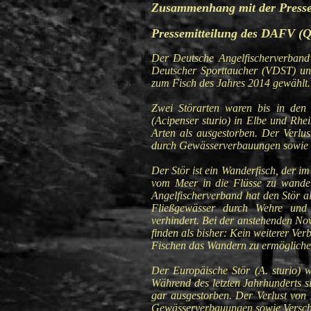
Zusammenhang mit der Pressem
Pressemitteilung des DAFV (
Der Deutsche Angelfischerverban
Deutscher Sporttaucher (VDST) un
zum Fisch des Jahres 2014 gewählt
Zwei Störarten waren bis in den 
(Acipenser sturio) in Elbe und Rhei
Arten als ausgestorben. Der Verlus
durch Gewässerverbauungen sowie V
Der Stör ist ein Wanderfisch, der i
vom Meer in die Flüsse zu wander
Angelfischerverband hat den Stör 
Fließgewässer durch Wehre und 
verhindert. Bei der anstehenden N
finden als bisher: Kein weiterer Ve
Fischen das Wandern zu ermöglich
Der Europäische Stör (A. sturio) 
Während des letzten Jahrhunderts si
gar ausgestorben. Der Verlust von 
Gewässerverbauungen sowie Versch