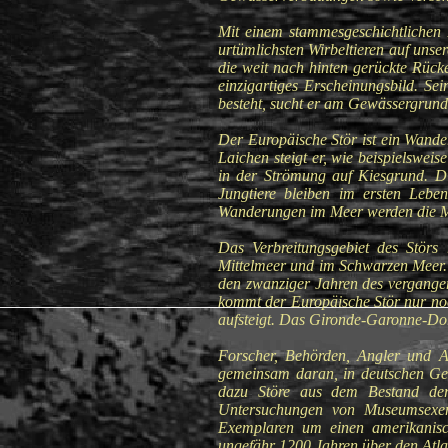
Mit einem stammesgeschichtlichen 
urtümlichsten Wirbeltieren auf uns
die weit nach hinten gerückte Rück
einzigartiges Erscheinungsbild. S
besteht, sucht er am Gewässergrund
Der Europäische Stör ist ein Wande
Laichen steigt er, wie beispielswe
in der Strömung auf Kiesgrund. D
Jungtiere bleiben im ersten Leb
Wanderungen im Meer werden die Mä
Das Verbreitungsgebiet des Störs
Mittelmeer und im Schwarzen Meer. 
den zwanziger Jahren des vergangen
kommt der Europäische Stör nur noc
aufsteigt. Das Gironde-Garonne-Dord
Forscher, Behörden, Angler und Ar
gemeinsam daran, in deutschen Gewä
dazu Störe aus dem Bestand der 
Untersuchungen von Museumsexemp
Exemplaren um einen amerikanisc
ungefähr 1200 Jahren über den Atlan