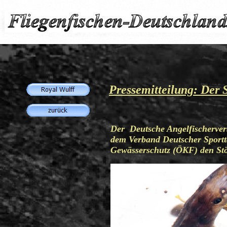
Pressemitteilung:
Der S
Der Deutsche Angelfischerve
dem Verband Deutscher Sportt
Gewässerschutz (ÖKF) den Stö